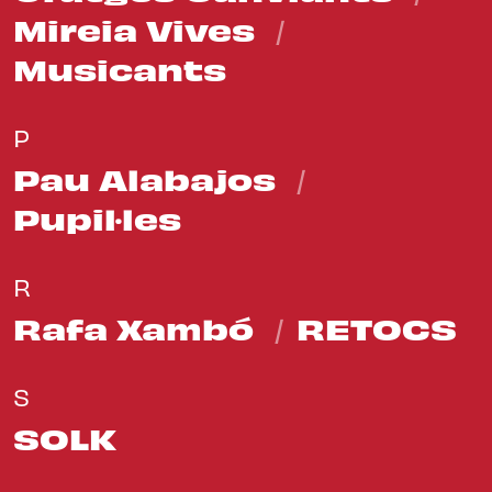
Mireia Vives
Musicants
P
Pau Alabajos
Pupil·les
R
Rafa Xambó
RETOCS
S
SOLK