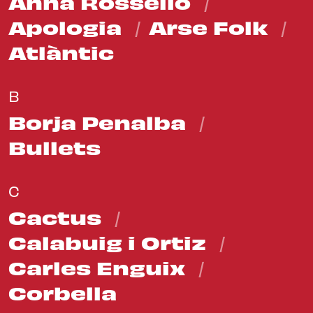
Anna Rosselló
Apologia
Arse Folk
Atlàntic
B
Borja Penalba
Bullets
C
Cactus
Calabuig i Ortiz
Carles Enguix
Corbella