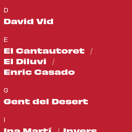
D
David Vid
E
El Cantautoret
El Diluvi
Enric Casado
G
Gent del Desert
I
Ina Martí
Invers