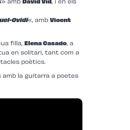
s
» amb
David Vid
, i en els
uel-Ovidi
«, amb
Vicent
a filla,
Elena Casado
, a
a en solitari, tant com a
tacles poètics.
amb la guitarra a poetes