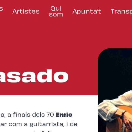
s
Qui
Artistes
Apunta’t
Trans
som
asado
a, a finals dels 70
Enric
r com a guitarrista, i de