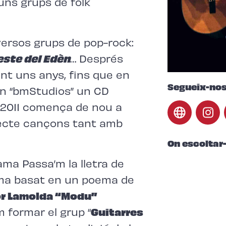
uns grups de folk
versos grups de pop-rock:
este del Edèn
… Després
nt uns anys, fins que en
Segueix-no
n “bmStudios” un CD
n 2011 comença de nou a
recte cançons tant amb
On escoltar
ama Passa’m la lletra de
ema basat en un poema de
r Lamolda “Modu”
im formar el grup “
Guitarres