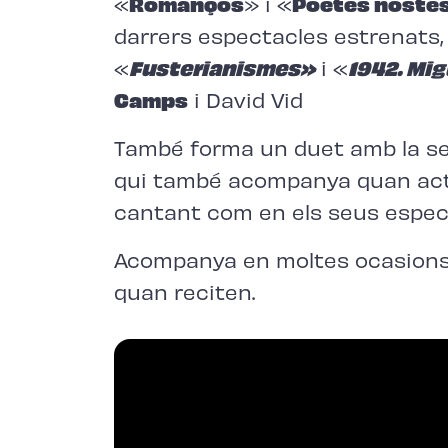
«
Romanços
» i «
Poetes noste
darrers espectacles estrenats,
«
Fusterianismes»
i «
1942. Mig
Camps
i David Vid
També forma un duet amb la seu
qui també acompanya quan actu
cantant com en els seus espec
Acompanya en moltes ocasions 
quan reciten.