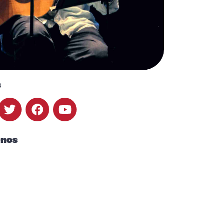
s
-nos