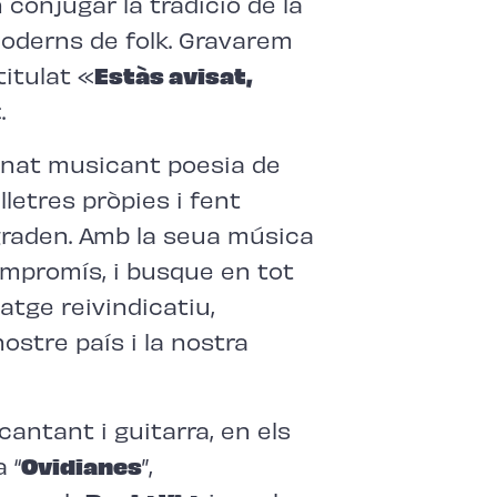
n conjugar la tradició de la
derns de folk. Gravarem
titulat «
Estàs avisat,
.
anat musicant poesia de
letres pròpies i fent
graden. Amb la seua música
compromís, i busque en tot
atge reivindicatiu,
ostre país i la nostra
cantant i guitarra, en els
 “
Ovidianes
”,