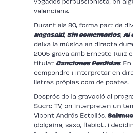
vegades percussionista, en alg
valencians.
Durant els 80, forma part de di
Nagasaki
,
Sin comentarios
,
Al 
deixa la música en directe dura
2005 grava amb Ernesto Ruiz e
titulat
Canciones Perdidas
. E
compondre i interpretar en di
lletres pròpies com de poetes.
Després de la gravació al progr
Sucro TV, on interpreten un t
Vicent Andrés Estellés,
Salvado
(dolçaina, saxo, flabiol… ) decid