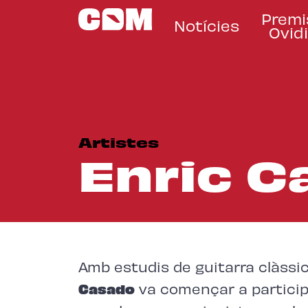
Premi
Notícies
Ovidi
Artistes
Enric C
Amb estudis de guitarra clàssic
Casado
va començar a participa