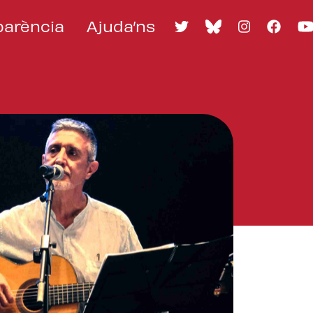
parència
Ajuda’ns