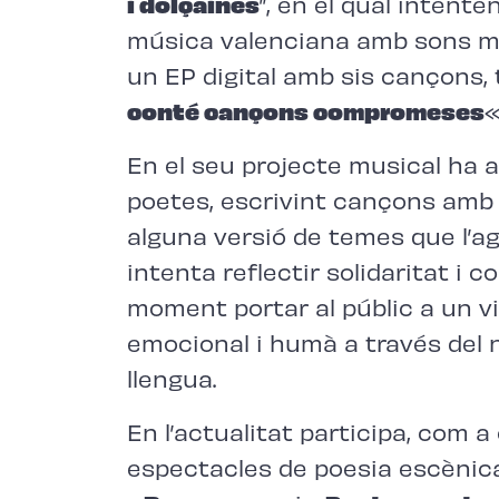
i dolçaines
”, en el qual intente
música valenciana amb sons mo
un EP digital amb sis cançons, 
conté cançons compromeses
«
En el seu projecte musical ha 
poetes, escrivint cançons amb l
alguna versió de temes que l’a
intenta reflectir solidaritat i 
moment portar al públic a un vi
emocional i humà a través del n
llengua.
En l’actualitat participa, com a 
espectacles de poesia escènica