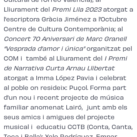
Lliurament del
Premi Lila 2023
atorgat a
l’escriptora Gràcia Jiménez a l’Octubre
Centre de Cultura Contemporània; al
Concert 70 Aniversari de Marc Granell
“Vesprada d’amor i única”
organitzat pel
COM i també al Lliurament del
I Premi
de Narrativa Curta Arnau Llibertat
atorgat a Imma López Pavia i celebrat
al poble on resideix: Puçol. Forma part
d’un nou i recent projecte de música
familiar anomenat Lairó, junt amb els
seus amics i amigues del projecte
musical i educatiu CCTB (Conta, Canta,
Toca i Balla): Xelo Rodríguez, Empar