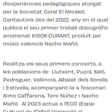
d’experiències pedagògiques atorgat
per la Societat Coral El Micalet.
Cantautora des del 2022, any en el qual
publica el seu primer treball discogràfic
anomenat KISOK·CURANT, produït pel
músic valencià Nacho Mañó.
Realitza els seus primers concerts, a
les poblacions de Llutxent, Puçol, Xaló,
Pedreguer, València, Albalat dels Sorells
i Estivella, acompanyant-la a l’escenari
Ximo Caffarena, Tere Núñez i Nacho
Mañó. Al 2023 actua a l’ECO (Espai
Cultural de l’Orfeó Valencià); al