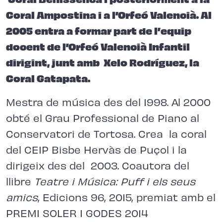
Coral Ampostina i a l’Orfeó Valencià. Al
2005 entra a formar part de l’equip
docent de l’Orfeó Valencià Infantil
dirigint, junt amb Xelo Rodríguez, la
Coral Gatapata.
Mestra de música des del 1998. Al 2000
obté el Grau Professional de Piano al
Conservatori de Tortosa. Crea la coral
del CEIP Bisbe Hervàs de Puçol i la
dirigeix des del 2003. Coautora del
llibre
Teatre i Música: Puff i els seus
amics
, Edicions 96, 2015, premiat amb el
PREMI SOLER I GODES 2014