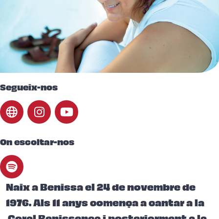
Segueix-nos
On escoltar-nos
Naix a Benissa el 24 de novembre de
1976. Als 11 anys comença a cantar a la
Coral Benissenca i posteriorment a la